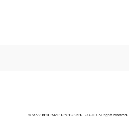
させ、当サイトの利便性を高めるために、クッキー（Cookie）を使用しています
ーターに送信される小さなテキストファイルのことを指します。
ビスを提供、改善するため
トラフィックを把握し、分析するため
広告のパーソナライズを行うため
び不正行為の防止のため
yticsのような第三者のサービスを利用してユーザーの行動を追跡しています。これらのサ
めに、自身のクッキーを使用しています。
て
、本サイトの品質を向上させる目的で、Google LLCが提供するアクセス分析のツールであ
lyticsはトラフィックデータの収集のためにクッキーを使用します。このトラフィックデ
oogleのプライバシーポリシー及びGoogle Analyticsの利用規約については
ポリシー
用規約
© AYABE REAL ESTATE DEVELOPMENT CO.,LTD. All Rights Reserved.
設定を通じて、クッキーの使用を管理することができます。クッキーの管理方法はブ