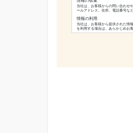
情報の収集
当社は、お客様からの問い合わせ
ールアドレス、住所、電話番号な
情報の利用
当社は、お客様から提供された情
を利用する場合は、あらかじめお
情報の共有及び開示
当社は、お客様の個人情報を第三
ために必要となる場合には、適法
情報の保護
当社は、お客様の個人情報を適切
めの適切な物理的、技術的、組織
お客様の権利
お客様は、自分の個人情報につい
の権利も保障されています。
変更と更新
当社は、本プライバシーポリシー
お問い合わせ
当社のプライバシーポリシーまた
[連絡先]
綾部不動産お問い合わせ窓口
電話番号：082-261-1536
メールアドレス：info@ayabe-es.co.j