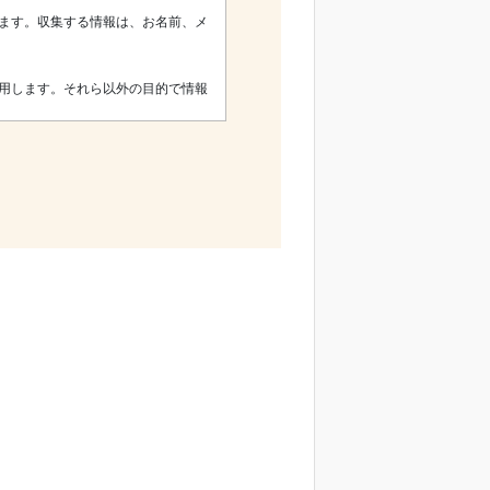
ます。収集する情報は、お名前、メ
用します。それら以外の目的で情報
または当社の権利や財産を保護する
改ざん、紛失、破壊から保護するた
同意の撤回、データポータビリティ
されます。
合わせください。