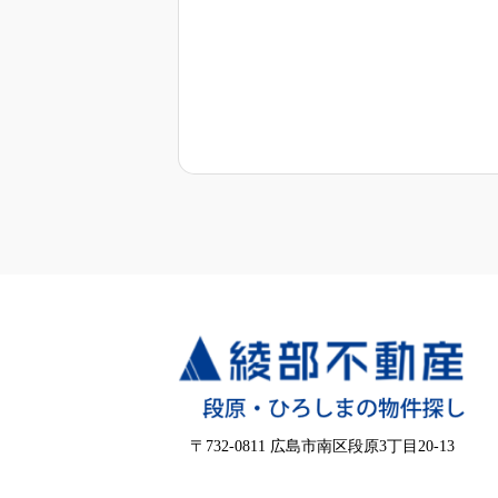
クッキーポリシー
当サイトでは、ユーザー体験を向上
訪問した際に、お客様のコンピュ
クッキーの利用目的
当サイトの機能やサー
ユーザーの利用状況や
マーケティング活動や
セキュリティの確保及
第三者によるクッキーの使用
当サイトは、Google Anal
し、当サイトの改善に役立てるた
Google Analyticsの利用につい
本サイトは、サイト利用者の傾向を把握し
用しています。Google Ana
ーザーを特定するものではありません。G
Googleのプライバシー
Google Analyticsの利
〒732-0811 広島市南区段原3丁目20-13
クッキーの管理
お客様は自身のウェブブラウザの