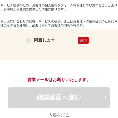
やサービス提供のため、お客様の個人情報をフォーム等を通じて収集することがあり
ど、お客様が自発的に提供した情報に限ります。
報を、お問い合わせの回答、サービスの提供、またはお客様への情報提供のために利
客様にその旨を通知し、必要に応じてお客様の同意を得ます。
者に開示することはありません。ただし、法令の定めにより開示が必要となる場合、
同意します
な範囲内で情報を開示することがあります。
に保護するための措置を講じます。これには、データの不正アクセスや不正な使用、
的な安全対策が含まれます。
てのアクセス、修正、削除の権利を有しています。また、情報の利用や開示に対する
営業メールはお断りいたします。
を定期的に見直し、必要に応じて更新します。最新のポリシーは常に当サイトに掲載
確認画面へ進む
は個人情報の取扱いに関するご質問やご要望がある場合は、以下の連絡先までお問い
内容を消去
p