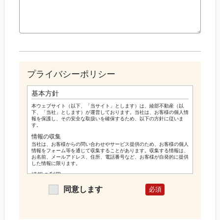
プライバシーポリシー
基本方針
本ウェブサイト（以下、「当サイト」とします）は、綾部不動産（以
下、「当社」とします）が運営しております。当社は、お客様の個人情
報を保護し、その安全な取扱いを確保するため、以下の方針に従いま
す。
情報の収集
当社は、お客様からの問い合わせやサービス提供のため、お客様の個人
情報をフォーム等を通じて収集することがあります。収集する情報は、
お名前、メールアドレス、住所、電話番号など、お客様が自発的に提供
した情報に限ります。
情報の利用
当社は、お客様から提供された情報を、お問い合わせの回答、サービス
同意します
の提供、またはお客様への情報提供のために利用します。それら以外の
目的で情報を利用する場合は、あらかじめお客様にその旨を通知し、必
要に応じてお客様の同意を得ます。
情報の共有及び開示