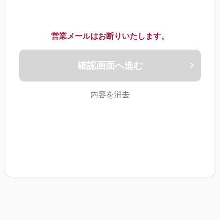
当社は、お客様の個人情報を第三者に開示することはありません。ただ
し、法令の定めにより開示が必要となる場合、または当社の権利や財産
を保護するために必要となる場合には、適法な範囲内で情報を開示する
ことがあります。
情報の保護
営業メールはお断りいたします。
当社は、お客様の個人情報を適切に保護するための措置を講じます。こ
れには、データの不正アクセスや不正な使用、改ざん、紛失、破壊から
保護するための適切な物理的、技術的、組織的な安全対策が含まれま
す。
確認画面へ進む
お客様の権利
お客様は、自分の個人情報についてのアクセス、修正、削除の権利を有
しています。また、情報の利用や開示に対する同意の撤回、データポー
タビリティの権利も保障されています。
内容を消去
変更と更新
当社は、本プライバシーポリシーを定期的に見直し、必要に応じて更新
します。最新のポリシーは常に当サイトに掲載されます。
お問い合わせ
当社のプライバシーポリシーまたは個人情報の取扱いに関するご質問や
ご要望がある場合は、以下の連絡先までお問い合わせください。
[連絡先]
綾部不動産お問い合わせ窓口
電話番号：082-261-1536
メールアドレス：info@ayabe-es.co.jp
クッキーポリシー
当サイトでは、ユーザー体験を向上させ、当サイトの利便性を高めるた
めに、クッキー（Cookie）を使用しています。クッキーとは、お客様が
当サイトを訪問した際に、お客様のコンピューターに送信される小さな
テキストファイルのことを指します。