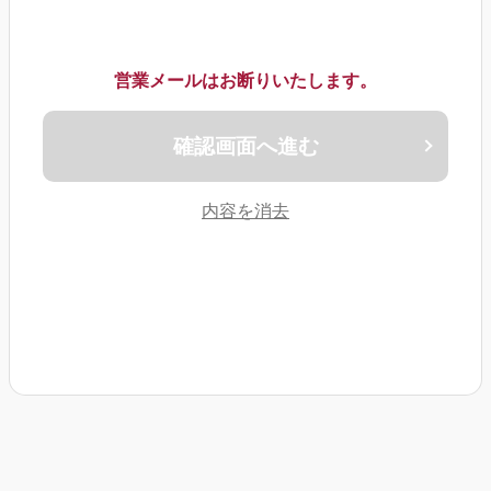
当社は、お客様の個人情報を第三者に開示することはありません。ただ
し、法令の定めにより開示が必要となる場合、または当社の権利や財産
を保護するために必要となる場合には、適法な範囲内で情報を開示する
ことがあります。
情報の保護
営業メールはお断りいたします。
当社は、お客様の個人情報を適切に保護するための措置を講じます。こ
れには、データの不正アクセスや不正な使用、改ざん、紛失、破壊から
保護するための適切な物理的、技術的、組織的な安全対策が含まれま
す。
確認画面へ進む
お客様の権利
お客様は、自分の個人情報についてのアクセス、修正、削除の権利を有
しています。また、情報の利用や開示に対する同意の撤回、データポー
タビリティの権利も保障されています。
内容を消去
変更と更新
当社は、本プライバシーポリシーを定期的に見直し、必要に応じて更新
します。最新のポリシーは常に当サイトに掲載されます。
お問い合わせ
当社のプライバシーポリシーまたは個人情報の取扱いに関するご質問や
ご要望がある場合は、以下の連絡先までお問い合わせください。
[連絡先]
綾部不動産お問い合わせ窓口
電話番号：082-261-1536
メールアドレス：info@ayabe-es.co.jp
クッキーポリシー
当サイトでは、ユーザー体験を向上させ、当サイトの利便性を高めるた
めに、クッキー（Cookie）を使用しています。クッキーとは、お客様が
当サイトを訪問した際に、お客様のコンピューターに送信される小さな
テキストファイルのことを指します。