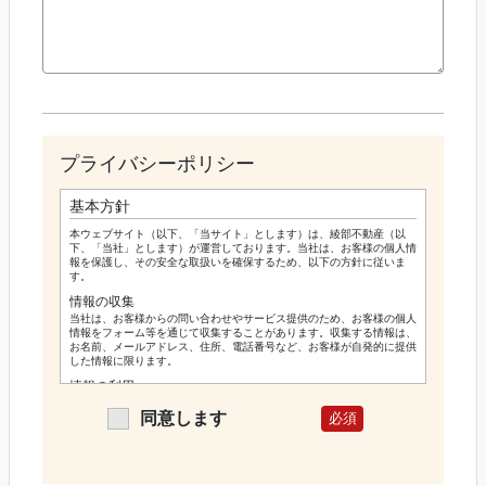
プライバシーポリシー
基本方針
本ウェブサイト（以下、「当サイト」とします）は、綾部不動産（以
下、「当社」とします）が運営しております。当社は、お客様の個人情
報を保護し、その安全な取扱いを確保するため、以下の方針に従いま
す。
情報の収集
当社は、お客様からの問い合わせやサービス提供のため、お客様の個人
情報をフォーム等を通じて収集することがあります。収集する情報は、
お名前、メールアドレス、住所、電話番号など、お客様が自発的に提供
した情報に限ります。
情報の利用
当社は、お客様から提供された情報を、お問い合わせの回答、サービス
同意します
の提供、またはお客様への情報提供のために利用します。それら以外の
目的で情報を利用する場合は、あらかじめお客様にその旨を通知し、必
要に応じてお客様の同意を得ます。
情報の共有及び開示