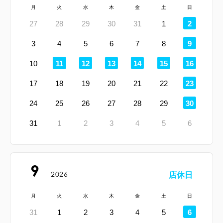
月
火
水
木
金
土
日
定
27
28
29
30
31
1
2
休
日
定
3
4
5
6
7
8
9
休
日
定
定
定
定
定
定
10
11
12
13
14
15
16
休
休
休
休
休
休
日
日
日
日
日
日
定
17
18
19
20
21
22
23
休
日
定
24
25
26
27
28
29
30
休
日
31
1
2
3
4
5
6
9
2026
店休日
月
火
水
木
金
土
日
定
31
1
2
3
4
5
6
休
日