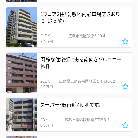
1フロア2住居。敷地内駐車場空きあり
（別途契約）
2LDK
広島市南区段原3-19-4
8.4万円
閑静な住宅街にある南向きバルコニー
物件
2LDK
広島県広島市南区段原１丁目6-12
8.0万円
スーパー・銀行近く便利です。
2DK
広島市南区段原南2丁目8-2
6.5万円