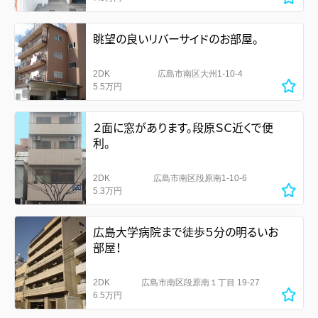
眺望の良いリバーサイドのお部屋。
2DK
広島市南区大州1-10-4
5.5万円
２面に窓があります。段原ＳＣ近くで便
利。
2DK
広島市南区段原南1-10-6
5.3万円
広島大学病院まで徒歩５分の明るいお
部屋！
2DK
広島市南区段原南１丁目 19-27
6.5万円