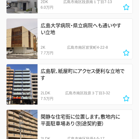
2DK
広島市南区段原南１丁目7-13
6.0万円
広島大学病院・県立病院へも通いやす
い立地
2K
広島市南区皆実町4-22-8
7.7万円
広島駅、紙屋町にアクセス便利な立地で
す
2LDK
広島市南区段原３丁目3-32
7.5万円
閑静な住宅街に位置します。敷地内に
平面駐車場あり（別途契約要）
2LDK
広島市南区段原4-5-17