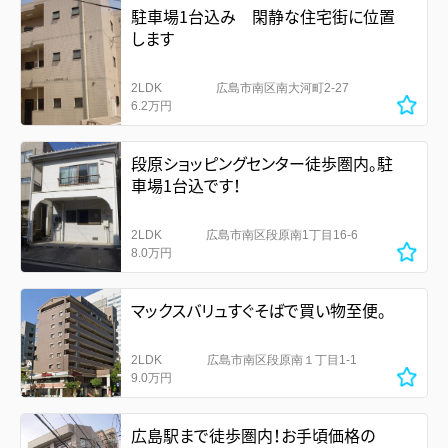
駐車場1台込み 閑静な住宅街に位置
します
2LDK
広島市南区南大河町2-27
6.2万円
段原ショッピングセンター徒歩圏内。駐
車場1台込です！
2LDK
広島市南区段原南1丁目16-6
8.0万円
マックスバリュすぐそばで買い物至便。
2LDK
広島市南区段原南１丁目1-1
9.0万円
広島駅まで徒歩圏内！お手頃価格の