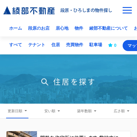
ホーム
段原のお店
居心地
物件
綾部不動産について
すべて
テナント
住居
売買物件
駐車場
0
マッ
住居を探す
更新日順
安い順
築年数順
広さ順