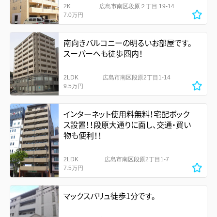
2K
広島市南区段原２丁目 19-14
7.0万円
南向きバルコニーの明るいお部屋です。
スーパーへも徒歩圏内！
2LDK
広島市南区段原2丁目1-14
9.5万円
インターネット使用料無料！宅配ボック
ス設置！！段原大通りに面し、交通・買い
物も便利！！
2LDK
広島市南区段原2丁目1-7
7.5万円
マックスバリュ徒歩1分です。