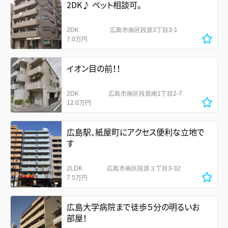
2DK♪ ペット相談可。
2DK
広島市南区段原3丁目3-1
7.0万円
イオン目の前！！
2DK
広島市南区段原南1丁目2-7
12.0万円
広島駅、紙屋町にアクセス便利な立地で
す
2LDK
広島市南区段原３丁目3-32
7.5万円
広島大学病院まで徒歩５分の明るいお
部屋！