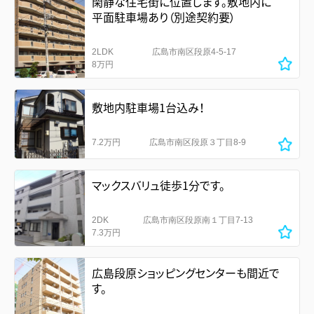
閑静な住宅街に位置します。敷地内に
平面駐車場あり（別途契約要）
2LDK
広島市南区段原4-5-17
8万円
敷地内駐車場1台込み！
7.2万円
広島市南区段原３丁目8-9
マックスバリュ徒歩1分です。
2DK
広島市南区段原南１丁目7-13
7.3万円
広島段原ショッピングセンターも間近で
す。