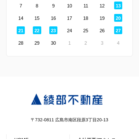
定
7
8
9
10
11
12
13
休
日
定
14
15
16
17
18
19
20
休
日
定
定
定
定
21
22
23
24
25
26
27
休
休
休
休
日
日
日
日
28
29
30
1
2
3
4
〒732-0811 広島市南区段原3丁目20-13