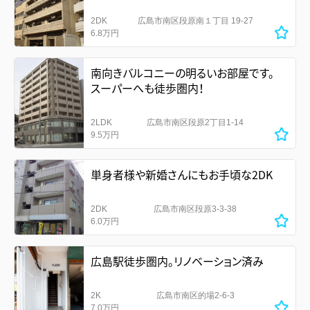
2DK
広島市南区段原南１丁目 19-27
6.8万円
南向きバルコニーの明るいお部屋です。
スーパーへも徒歩圏内！
2LDK
広島市南区段原2丁目1-14
9.5万円
単身者様や新婚さんにもお手頃な2DK
2DK
広島市南区段原3-3-38
6.0万円
広島駅徒歩圏内。リノベーション済み
2K
広島市南区的場2-6-3
7.0万円