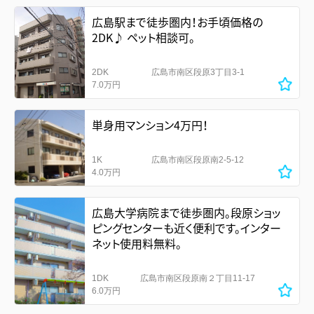
広島駅まで徒歩圏内！お手頃価格の
2DK♪ ペット相談可。
2DK
広島市南区段原3丁目3-1
7.0万円
単身用マンション4万円！
1K
広島市南区段原南2-5-12
4.0万円
広島大学病院まで徒歩圏内。段原ショッ
ピングセンターも近く便利です。インター
ネット使用料無料。
1DK
広島市南区段原南２丁目11-17
6.0万円