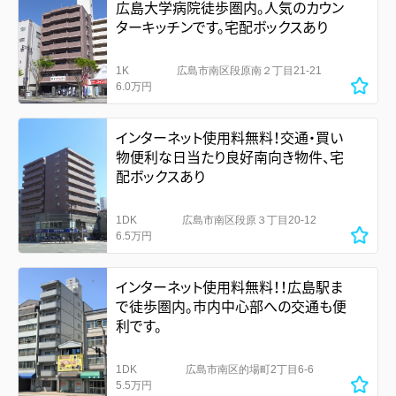
広島大学病院徒歩圏内。人気のカウン
ターキッチンです。宅配ボックスあり
1K
広島市南区段原南２丁目21-21
6.0万円
インターネット使用料無料！交通・買い
物便利な日当たり良好南向き物件、宅
配ボックスあり
1DK
広島市南区段原３丁目20-12
6.5万円
インターネット使用料無料！！広島駅ま
で徒歩圏内。市内中心部への交通も便
利です。
1DK
広島市南区的場町2丁目6-6
5.5万円