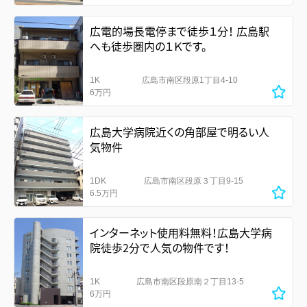
広電的場長電停まで徒歩１分！ 広島駅
へも徒歩圏内の１Ｋです。
1K
広島市南区段原1丁目4-10
6万円
広島大学病院近くの角部屋で明るい人
気物件
1DK
広島市南区段原３丁目9-15
6.5万円
インターネット使用料無料！広島大学病
院徒歩2分で人気の物件です！
1K
広島市南区段原南２丁目13-5
6万円