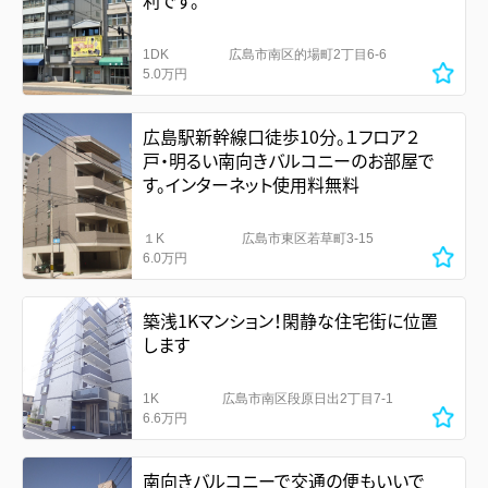
利です。
1DK
広島市南区的場町2丁目6-6
5.0万円
広島駅新幹線口徒歩10分。１フロア２
戸・明るい南向きバルコニーのお部屋で
す。インターネット使用料無料
１K
広島市東区若草町3-15
6.0万円
築浅1Kマンション！閑静な住宅街に位置
します
1K
広島市南区段原日出2丁目7-1
6.6万円
南向きバルコニーで交通の便もいいで