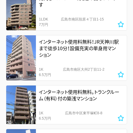
す
1LDK
広島市南区段原４丁目1-15
7万円
インターネット使用料無料！JR天神川駅
まで徒歩10分！設備充実の単身用マン
ション
1K
広島市南区大州2丁目11-2
6.5万円
インターネット使用料無料。トランクルー
ム（有料）付の築浅マンション
1K
広島市中区東平塚町8-8
6.5万円