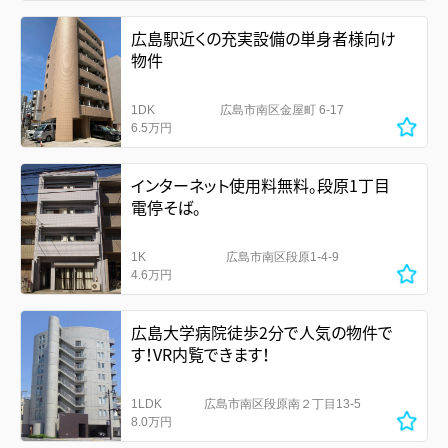
広島駅近くの充実設備の単身者様向け
物件
1DK
広島市南区金屋町 6-17
6.5万円
インターネット使用料無料。段原1丁目
電停そば。
1K
広島市南区段原1-4-9
4.6万円
広島大学病院徒歩2分で人気の物件で
す！VR内覧できます！
1LDK
広島市南区段原南２丁目13-5
8.0万円