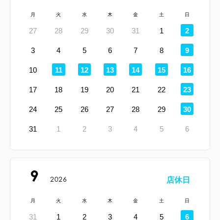
月
火
水
木
金
土
日
定
27
28
29
30
31
1
2
休
日
定
3
4
5
6
7
8
9
休
日
定
定
定
定
定
定
10
11
12
13
14
15
16
休
休
休
休
休
休
日
日
日
日
日
日
定
17
18
19
20
21
22
23
休
日
定
24
25
26
27
28
29
30
休
日
31
1
2
3
4
5
6
9
2026
店休日
月
火
水
木
金
土
日
定
31
1
2
3
4
5
6
休