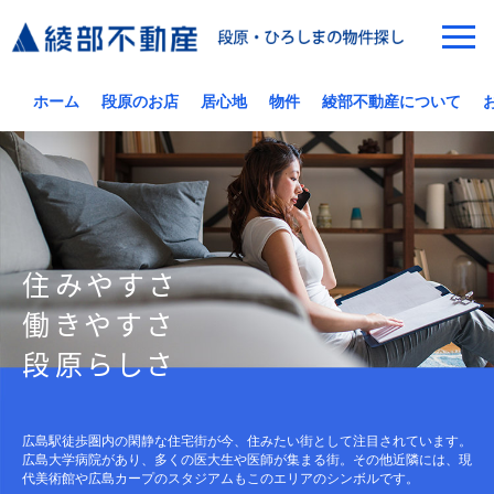
ホーム
段原のお店
居心地
物件
綾部不動産について
住みやすさ
働きやすさ
段原らしさ
広島駅徒歩圏内の閑静な住宅街が今、住みたい街として注目されています。
広島大学病院があり、多くの医大生や医師が集まる街。その他近隣には、現
代美術館や広島カープのスタジアムもこのエリアのシンボルです。