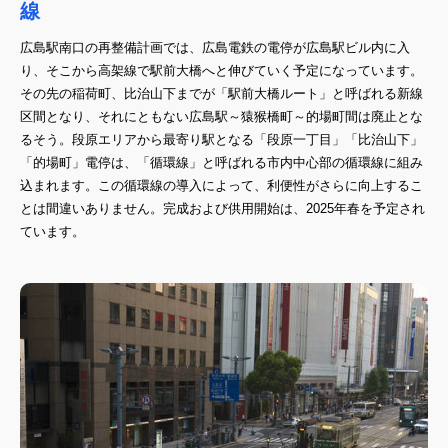
線
広島駅南口の再整備計画では、広島電鉄の電停が広島駅ビル内に入
り、そこから高架線で駅前大橋へと伸びていく予定になっています。
その先の稲荷町、比治山下までが「駅前大橋ルート」と呼ばれる新線
区間となり、それにともない広島駅～猿猴橋町～的場町間は廃止とな
るそう。段原エリアから最寄り駅となる「段原一丁目」「比治山下」
「的場町」電停は、「循環線」と呼ばれる市内中心部の循環線に組み
込まれます。この循環線の導入によって、利便性がさらに向上するこ
とは間違いありません。完成および供用開始は、2025年春を予定され
ています。