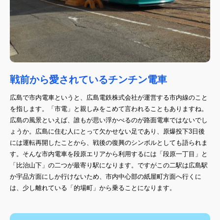
戦前から愛されているチンチン電車
広島で市内電車というと、広島電鉄株式会社が運営する市内線のこと
を指します。「市電」と親しみをこめて言われることもありますね。
広島の風景といえば、誰もが思い浮かべるのが路面電車ではないでし
ょうか。広島に住む人にとって欠かせない足であり、原爆投下3日後
には運転再開したことから、戦後の復興のシンボルとしても語られま
す。そんな市内電車を段原エリアから利用するには「段原一丁目」と
「比治山下」の二つが最寄り駅になります。ですがこの二駅は広島駅
か宇品方面にしか行けないため、市内中心部の紙屋町方面へ行くに
は、少し離れている「的場町」から乗ることになります。