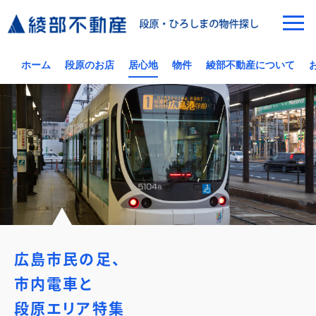
ホーム
段原のお店
居心地
物件
綾部不動産について
広島市民の足、
市内電車と
段原エリア特集