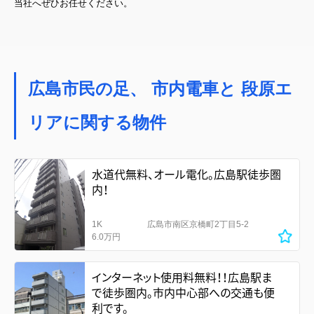
当社へぜひお任せください。
広島市民の足、 市内電車と 段原エ
リアに関する物件
水道代無料、オール電化。広島駅徒歩圏
内！
1K
広島市南区京橋町2丁目5-2
6.0万円
インターネット使用料無料！！広島駅ま
で徒歩圏内。市内中心部への交通も便
利です。