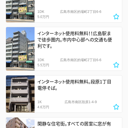
1DK
広島市南区的場町2丁目6-6
5.0万円
インターネット使用料無料！！広島駅ま
で徒歩圏内。市内中心部への交通も便
利です。
1DK
広島市南区的場町2丁目6-6
5.5万円
インターネット使用料無料。段原1丁目
電停そば。
1K
広島市南区段原1-4-9
4.6万円
閑静な住宅街。すべての居室に窓が有