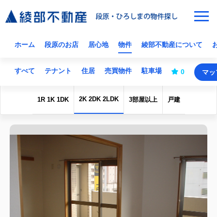
ホーム
段原のお店
居心地
物件
綾部不動産について
すべて
テナント
住居
売買物件
駐車場
0
マッ
2K 2DK 2LDK
1R 1K 1DK
3部屋以上
戸建