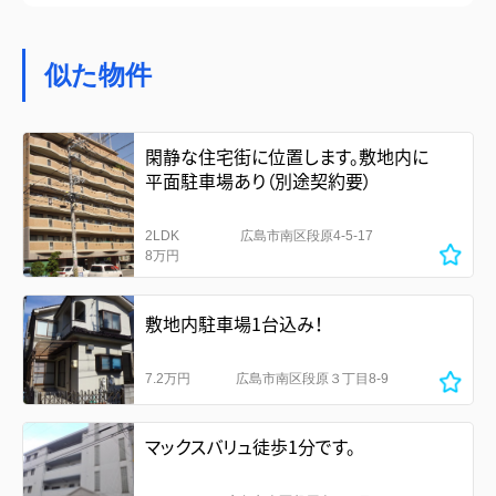
似た物件
閑静な住宅街に位置します。敷地内に
平面駐車場あり（別途契約要）
2LDK
広島市南区段原4-5-17
8万円
敷地内駐車場1台込み！
7.2万円
広島市南区段原３丁目8-9
マックスバリュ徒歩1分です。