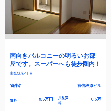
南向きバルコニーの明るいお部
屋です。スーパーへも徒歩圏内！
南区段原2丁目
物件名
有信段原ビル
共益費
9.5万円
0.5万
賃料
等