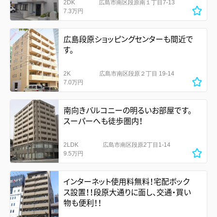
2DK
広島市南区段原南１丁目7-13
7.3万円
広島段原ショッピングセンターも間近で
す。
2K
広島市南区段原２丁目 19-14
7.0万円
南向きバルコニーの明るいお部屋です。
スーパーへも徒歩圏内！
2LDK
広島市南区段原2丁目1-14
9.5万円
インターネット使用料無料！宅配ボック
ス設置！！段原大通りに面し、交通・買い
物も便利！！