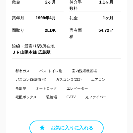
敷金
2ヶ月
仲介手
1.1ヶ月
数料
築年月
1999年4月
礼金
1ヶ月
間取り
2LDK
専有面
54.72㎡
積
沿線・最寄り駅/所在地
ＪＲ山陽本線 広島駅
都市ガス
バス･トイレ別
室内洗濯機置場
ガスコンロ(設置可)
ガスコンロ(2口)
エアコン
角部屋
オートロック
エレベーター
宅配ボックス
駐輪場
CATV
光ファイバー