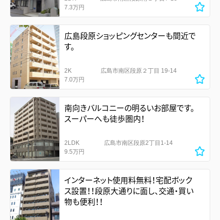
7.3万円
広島段原ショッピングセンターも間近で
す。
2K
広島市南区段原２丁目 19-14
7.0万円
南向きバルコニーの明るいお部屋です。
スーパーへも徒歩圏内！
2LDK
広島市南区段原2丁目1-14
9.5万円
インターネット使用料無料！宅配ボック
ス設置！！段原大通りに面し、交通・買い
物も便利！！