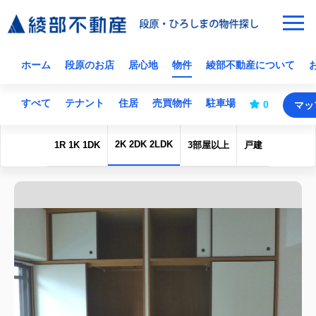
ホーム
段原のお店
居心地
物件
綾部不動産について
すべて
テナント
住居
売買物件
駐車場
0
マッ
2K 2DK 2LDK
1R 1K 1DK
3部屋以上
戸建