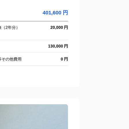
401,600 円
険（2年分）
20,000
130,000
等その他費用
0
。