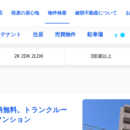
店
段原の居心地
物件検索
綾部不動産について
テナント
住居
売買物件
駐車場
0
2K 2DK 2LDK
3部屋以上
料無料。トランクルー
マンション