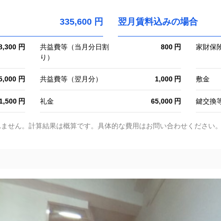
335,600 円
翌月賃料込みの場合
8,300 円
共益費等（当月分日割
800
家財保
り）
5,000 円
共益費等（翌月分）
1,000
敷金
1,500
礼金
65,000
鍵交換
れません。計算結果は概算です。具体的な費用はお問い合わせください