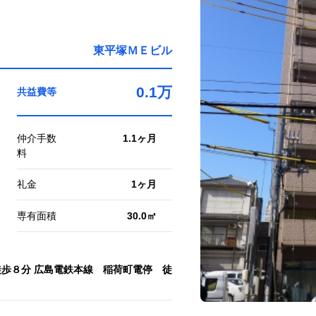
東平塚ＭＥビル
0.1万
共益費等
仲介手数
1.1ヶ月
料
礼金
1ヶ月
専有面積
30.0㎡
歩８分 広島電鉄本線 稲荷町電停 徒