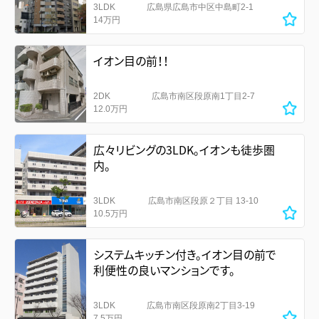
3LDK
広島県広島市中区中島町2-1
14万円
イオン目の前！！
2DK
広島市南区段原南1丁目2-7
12.0万円
広々リビングの3LDK。イオンも徒歩圏
内。
3LDK
広島市南区段原２丁目 13-10
10.5万円
システムキッチン付き。イオン目の前で
利便性の良いマンションです。
3LDK
広島市南区段原南2丁目3-19
7.5万円