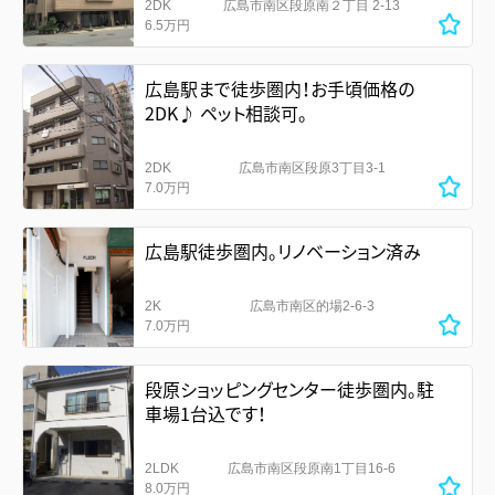
2DK
広島市南区段原南２丁目 2-13
6.5万円
広島駅まで徒歩圏内！お手頃価格の
2DK♪ ペット相談可。
2DK
広島市南区段原3丁目3-1
7.0万円
広島駅徒歩圏内。リノベーション済み
2K
広島市南区的場2-6-3
7.0万円
段原ショッピングセンター徒歩圏内。駐
車場1台込です！
2LDK
広島市南区段原南1丁目16-6
8.0万円