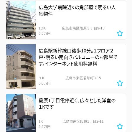
広島大学病院近くの角部屋で明るい人
気物件
1DK
広島市南区段原３丁目9-15
6.5万円
広島駅新幹線口徒歩10分。１フロア２
戸・明るい南向きバルコニーのお部屋で
す。インターネット使用料無料
１K
広島市東区若草町3-15
6.0万円
段原1丁目電停近く、広々とした洋室の
１Kです
1K
広島市南区段原1丁目2-11
5.5万円