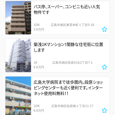
バス停、スーパー、コンビニも近い人気
物件です
1DK
広島市南区東雲本町１丁目5-18
5.6万円
築浅1Kマンション！閑静な住宅街に位置
します
1K
広島市南区段原日出2丁目7-1
6.6万円
広島大学病院まで徒歩圏内。段原ショッ
ピングセンターも近く便利です。インター
ネット使用料無料！！
1DK
広島市南区段原南２丁目11-17
6.0万円