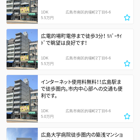
1DK
広島市南区的場町2丁目6-6
5.5万円
広電的場町電停まで徒歩3分！ ﾘﾊﾞｰｻｲ
ﾄﾞで眺望は良好です！
1DK
広島市南区的場町2丁目6-6
5.5万円
インターネット使用料無料！！広島駅ま
で徒歩圏内。市内中心部への交通も便
利です。
1DK
広島市南区的場町2丁目6-6
5.0万円
広島大学病院徒歩圏内の築浅マンショ