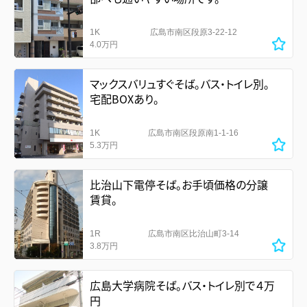
1K
広島市南区段原3-22-12
4.0万円
マックスバリュすぐそば。バス・トイレ別。
宅配BOXあり。
1K
広島市南区段原南1-1-16
5.3万円
比治山下電停そば。お手頃価格の分譲
賃貸。
1R
広島市南区比治山町3-14
3.8万円
広島大学病院そば。バス・トイレ別で４万
円