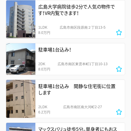
広島大学病院徒歩2分で人気の物件で
す！VR内覧できます！
1LDK
広島市南区段原南２丁目13-5
8.0万円
駐車場1台込み！
2DK
広島市南区東雲本町1丁目10-13
8.0万円
駐車場1台込み 閑静な住宅街に位置
します
2LDK
広島市南区南大河町2-27
6.2万円
マックスバリュ徒歩5分。単身者にもおス