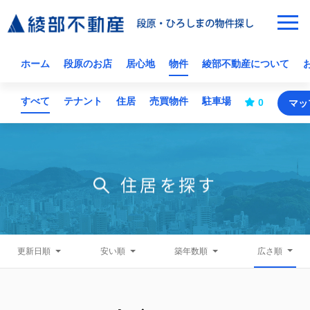
ホーム
段原のお店
居心地
物件
綾部不動産について
すべて
テナント
住居
売買物件
駐車場
0
マッ
住居を探す
更新日順
安い順
築年数順
広さ順