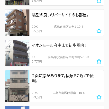
6.0万円
眺望の良いリバーサイドのお部屋。
2DK
広島市南区大州1-10-4
5.5万円
イオンモール府中まで徒歩圏内！
1K
広島県安芸郡府中町本町5-10-3
5.7万円
２面に窓があります。段原ＳＣ近くで便
利。
2DK
広島市南区段原南1-10-6
5.3万円