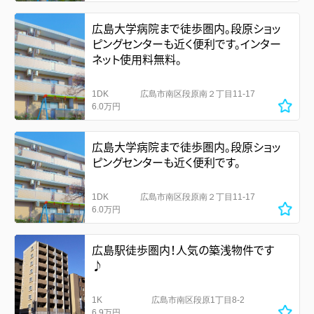
広島大学病院まで徒歩圏内。段原ショッ
ピングセンターも近く便利です。インター
ネット使用料無料。
1DK
広島市南区段原南２丁目11-17
6.0万円
広島大学病院まで徒歩圏内。段原ショッ
ピングセンターも近く便利です。
1DK
広島市南区段原南２丁目11-17
6.0万円
広島駅徒歩圏内！人気の築浅物件です
♪
1K
広島市南区段原1丁目8-2
6.9万円