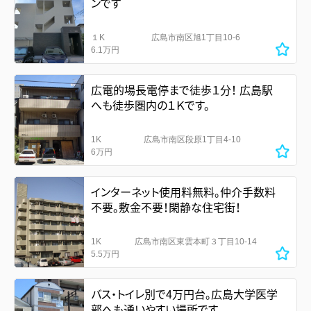
ンです
１K
広島市南区旭1丁目10-6
6.1万円
広電的場長電停まで徒歩１分！ 広島駅
へも徒歩圏内の１Ｋです。
1K
広島市南区段原1丁目4-10
6万円
インターネット使用料無料。仲介手数料
不要。敷金不要！閑静な住宅街！
1K
広島市南区東雲本町３丁目10-14
5.5万円
バス・トイレ別で4万円台。広島大学医学
部へも通いやすい場所です。