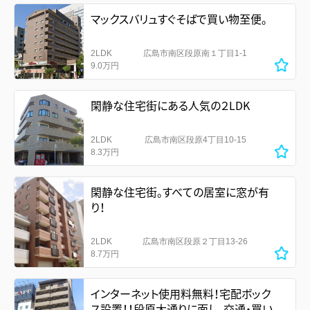
マックスバリュすぐそばで買い物至便。
2LDK
広島市南区段原南１丁目1-1
9.0万円
閑静な住宅街にある人気の２LDK
2LDK
広島市南区段原4丁目10-15
8.3万円
閑静な住宅街。すべての居室に窓が有
り！
2LDK
広島市南区段原２丁目13-26
8.7万円
インターネット使用料無料！宅配ボック
ス設置！！段原大通りに面し、交通・買い