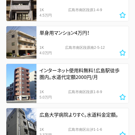
1K
広島市南区段原1-4-9
4.5万円
単身用マンション4万円！
1K
広島市南区段原南2-5-12
4.0万円
インターネット使用料無料！広島駅徒歩
圏内。水道代定額2000円/月
1K
広島市南区段原1-8-9
5.0万円
広島大学病院よりすぐ。水道料金定額。
1K
広島市南区出汐1-1-6
3.3万円