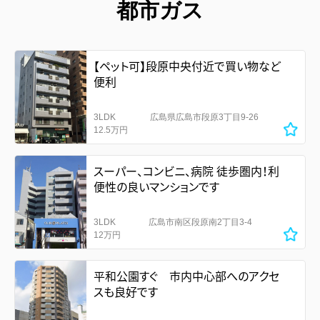
都市ガス
【ペット可】段原中央付近で買い物など
便利
3LDK
広島県広島市段原3丁目9-26
12.5万円
スーパー、コンビニ、病院 徒歩圏内！利
便性の良いマンションです
3LDK
広島市南区段原南2丁目3-4
12万円
平和公園すぐ 市内中心部へのアクセ
スも良好です