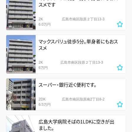
スメです
2K
広島市南区段原２丁目13-3
6.0万円
マックスバリュ徒歩5分。単身者にもおス
スメ
2K
広島市南区段原２丁目13-3
6万円
スーパー・銀行近く便利です。
2DK
広島市南区段原南2丁目8-2
6.5万円
広島大学病院そばの1LDKに空きが出
ました。