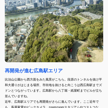
再開発が進む広島駅エリア
比治山公園から西方面をみた風景がこちら。段原のトンネルを抜け平
和大通りがはじまる場所、市街地を抜けると向こうは西広島駅までズ
ドンとつながっています。広島駅から八丁堀・紙屋町までビルが立ち
並んでいますね。
近年、広島駅エリアでも再開発がさらに進んでいます。ここ近年で
も、蔦屋家電やビックカメラ、zoomzoomスタジアムやコストコな