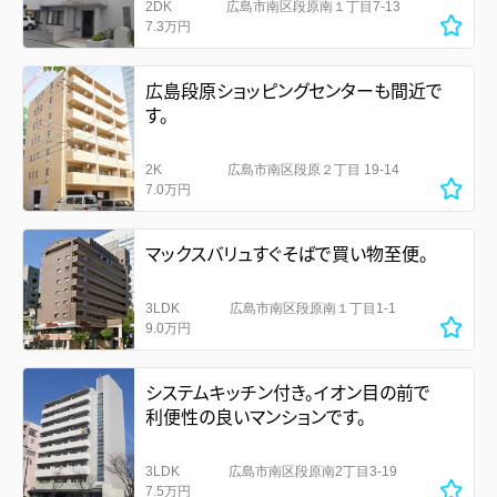
2DK
広島市南区段原南１丁目7-13
7.3万円
広島段原ショッピングセンターも間近で
す。
2K
広島市南区段原２丁目 19-14
7.0万円
マックスバリュすぐそばで買い物至便。
3LDK
広島市南区段原南１丁目1-1
9.0万円
システムキッチン付き。イオン目の前で
利便性の良いマンションです。
3LDK
広島市南区段原南2丁目3-19
7.5万円