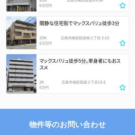
2DK
広島市南区段原3-3-38
6.0万円
閑静な住宅街でマックスバリュ徒歩3分
2DK
広島市南区段原南２丁目 2-13
6.5万円
マックスバリュ徒歩5分。単身者にもおス
スメ
2K
広島市南区段原２丁目13-3
6万円
物件等のお問い合わせ