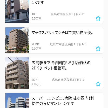
１Kです
1K
広島市南区段原1丁目2-11
5.5万円
マックスバリュすぐそばで買い物至便。
2LDK
広島市南区段原南１丁目1-1
9.0万円
広島駅まで徒歩圏内！お手頃価格の
2DK♪ ペット相談可。
2DK
広島市南区段原3丁目3-1
7.0万円
スーパー、コンビニ、病院 徒歩圏内！利
便性の良いマンションです