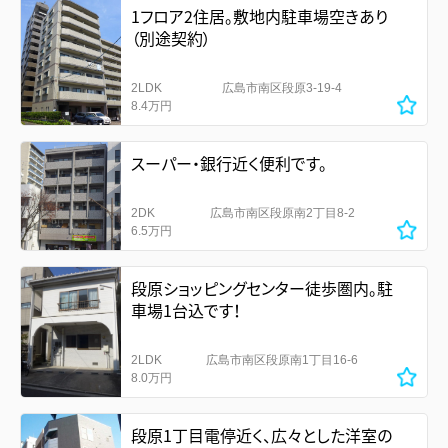
1フロア2住居。敷地内駐車場空きあり
（別途契約）
2LDK
広島市南区段原3-19-4
8.4万円
スーパー・銀行近く便利です。
2DK
広島市南区段原南2丁目8-2
6.5万円
段原ショッピングセンター徒歩圏内。駐
車場1台込です！
2LDK
広島市南区段原南1丁目16-6
8.0万円
段原1丁目電停近く、広々とした洋室の