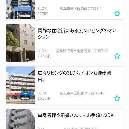
3LDK
広島市南区段原南2丁目3-4
12万円
閑静な住宅街にある広々リビングのマン
ション
3LDK
広島県広島市南区段原３丁目7-22
10.5万円
広々リビングの3LDK。イオンも徒歩圏
内。
3LDK
広島市南区段原２丁目 13-10
10.5万円
単身者様や新婚さんにもお手頃な2DK