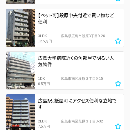
【ペット可】段原中央付近で買い物など
便利
3LDK
広島県広島市段原3丁目9-26
12.5万円
広島大学病院近くの角部屋で明るい人
気物件
1DK
広島市南区段原３丁目9-15
6.5万円
広島駅、紙屋町にアクセス便利な立地で
す
2LDK
広島市南区段原３丁目3-32
7.5万円