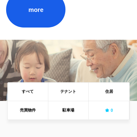
more
すべて
テナント
住居
売買物件
駐車場
0