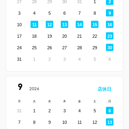
27
28
29
30
31
1
2
休
日
定
3
4
5
6
7
8
9
休
日
定
定
定
定
定
定
10
11
12
13
14
15
16
休
休
休
休
休
休
日
日
日
日
日
日
定
17
18
19
20
21
22
23
休
日
定
24
25
26
27
28
29
30
休
日
31
1
2
3
4
5
6
9
2026
店休日
月
火
水
木
金
土
日
定
31
1
2
3
4
5
6
休
日
定
7
8
9
10
11
12
13
休
日