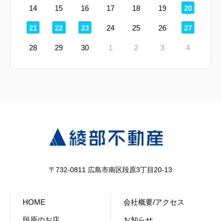
定
14
15
16
17
18
19
20
休
日
定
定
定
定
21
22
23
24
25
26
27
休
休
休
休
日
日
日
日
28
29
30
1
2
3
4
〒732-0811 広島市南区段原3丁目20-13
HOME
会社概要/アクセス
段原のお店
お知らせ