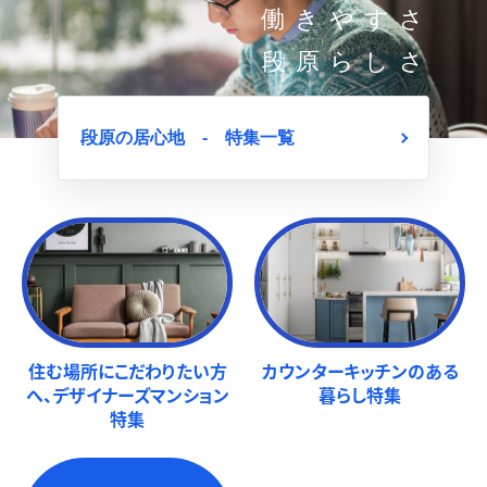
働きやすさ
段原らしさ
段原の居心地 - 特集一覧
住む場所にこだわりたい方
カウンターキッチンのある
へ、デザイナーズマンション
暮らし特集
特集