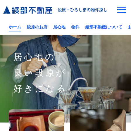
ホーム
段原のお店
居心地
物件
綾部不動産について
居心地の
良い段原が
好きになる